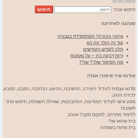
להמשך הקריאה
חיפוש
חיפוש עבור:
שנהגגו לאחרונה
איזוהי גיבורה? המתמודדת בגבורה
עוד זה הולך וזה בא
חלון לקודש הקודשים
וְרוּת דָּבְקָה בָּהּ – על נאמנות
מה הסיפור שלך? שלי?
אודות שיר סיפורו אגדה
סדנא עצמית לעידוד היצירה, החשיבה, ההיגוג, הכתיבה, המבט, המבע,
לכידת הרגע.
מסע אישי לעידוד המודעות, ההתבוננות, שאילת השאלות, חיפוש אחר
תשובות.
ללימוד מתרחב, למקום מקבל ואוהב.
בית שהוא שלי.
בית פתוח בשמחה.