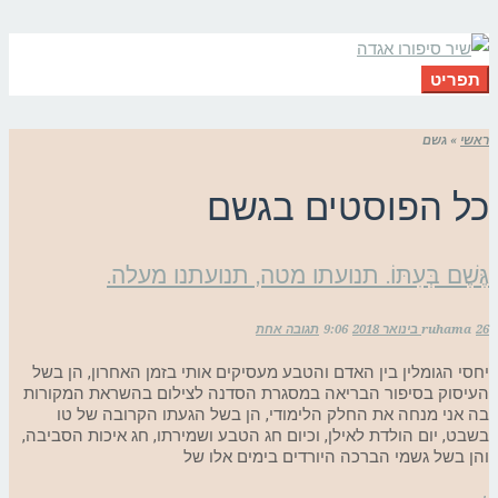
תפריט
ראשי
»
גשם
כל הפוסטים ב
גשם
גֶּשֶׁם בְּעִתּוֹ. תנועתו מטה, תנועתנו מעלה.
26 בינואר 2018
ruhama
9:06
תגובה אחת
יחסי הגומלין בין האדם והטבע מעסיקים אותי בזמן האחרון, הן בשל
העיסוק בסיפור הבריאה במסגרת הסדנה לצילום בהשראת המקורות
בה אני מנחה את החלק הלימודי, הן בשל הגעתו הקרובה של טו
בשבט, יום הולדת לאילן, וכיום חג הטבע ושמירתו, חג איכות הסביבה,
והן בשל גשמי הברכה היורדים בימים אלו של