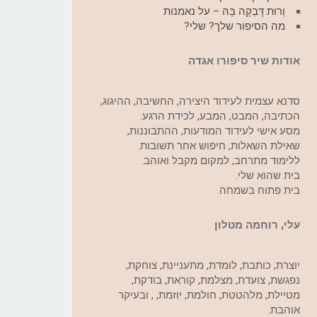
וְרוּת דָּבְקָה בָּהּ – על נאמנות
מה הסיפור שלך? שלי?
אודות שיר סיפורו אגדה
סדנא עצמית לעידוד היצירה, החשיבה, ההיגוג,
הכתיבה, המבט, המבע, לכידת הרגע.
מסע אישי לעידוד המודעות, ההתבוננות,
שאילת השאלות, חיפוש אחר תשובות.
ללימוד מתרחב, למקום מקבל ואוהב.
בית שהוא שלי.
בית פתוח בשמחה.
עלי, רוחמה מטלון
יוצרת, כותבת, לומדת, מתעניינת, צוחקת,
נפגשת, צועדת, מצלמת, קוראת, בודקת,
מטיילת, מלהטטת, חולמת, יוזמת, , ובעיקר
אוהבת.