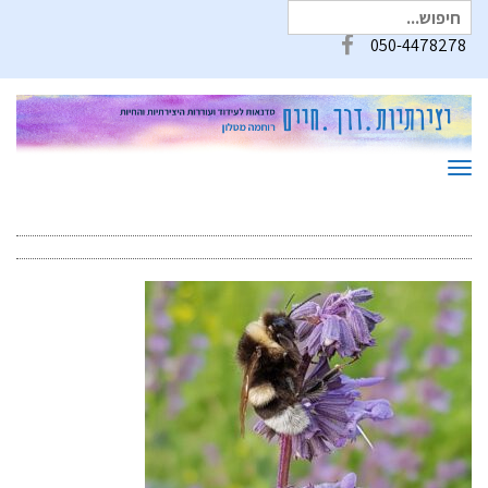
חיפוש
עבור:
050-4478278
Facebook
תפריט