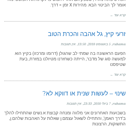
אומר לך הביטוי הבא: מהירות X זמן = דרך.
קרא עוד ←
זרעי קיץ, גל אהבה והכרת הטוב
ruhama
5 באוגוסט 2018
13:50
אין תגובות
הפעם הראשונה בה שמתי לב שהגולן (דרומו ומרכזו) בקיץ הוא
למעשה סוג של מדבר, הייתה כשחזרנו מטיולנו במזרח, בעת
שטיפסנו
קרא עוד ←
שינוי – לעשות שנית או דווקא לא?
ruhama
7 ביולי 2018
23:33
אין תגובות
בשבועות האחרונים אני מלווה ומנחה קבוצת א.נשים שהתחילו להלך
ב'דרך האמן', והתחילו לשאול עצמם.ן שאלות על האהבות שלהם.ן,
התשוקות, הרצונות