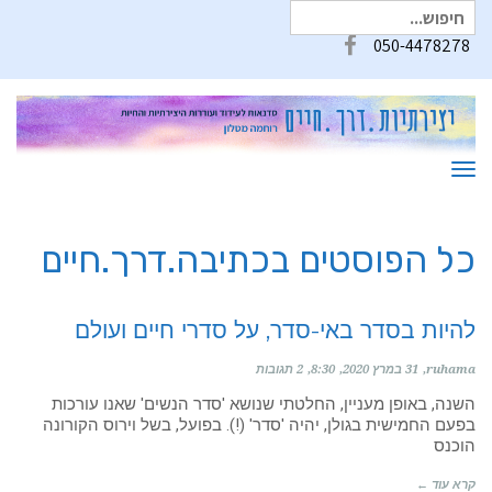
חיפוש
עבור:
050-4478278
Facebook
תפריט
כל הפוסטים ב
כתיבה.דרך.חיים
להיות בסדר באי-סדר, על סדרי חיים ועולם
ruhama
31 במרץ 2020
8:30
2 תגובות
השנה, באופן מעניין, החלטתי שנושא 'סדר הנשים' שאנו עורכות
בפעם החמישית בגולן, יהיה 'סדר' (!). בפועל, בשל וירוס הקורונה
הוכנס
קרא עוד ←