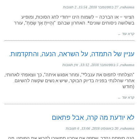
ruhama
27 בספטמבר 2018
15:54
2 תגובות
הציווי – או הברכה – לשמוח הינו ייחודי לחג הסוכות, ומופיע
בשלושה ניסוחים שונים*. האחרון שבהם: "וְהָיִיתָ אַךְ שָׂמֵחַ", עורר
קרא עוד ←
עניין של התמדה, על השראה, הנעה, והתקדמות.
ruhama
5 בספטמבר 2018
13:12
אין תגובות
"הצלחתי לתפוס את ענבל*", ומחר אפגש איתה", כך ווצאפתי לאחותי,
אחרי שהלנתי בפניה בדיוק הבוקר, שיש א.נשים שקשה להשיגם.
(חודש
קרא עוד ←
לא יודעת מה קרה, אבל פתאום
ruhama
20 באוגוסט 2018
13:06
6 תגובות
הנה סיפתח נהדר, שספק אם אחריו תמשיכו לקרוא את הפוסט. מה